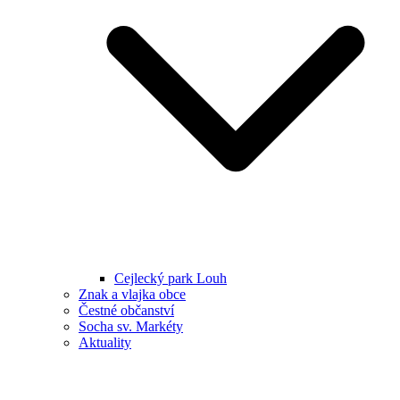
Cejlecký park Louh
Znak a vlajka obce
Čestné občanství
Socha sv. Markéty
Aktuality