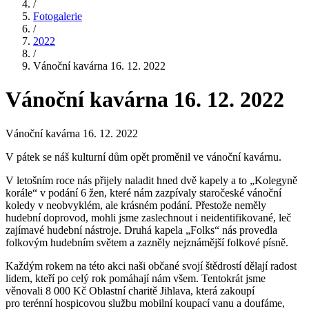
/
Fotogalerie
/
2022
/
Vánoční kavárna 16. 12. 2022
Vánoční kavárna 16. 12. 2022
Vánoční kavárna 16. 12. 2022
V pátek se náš kulturní dům opět proměnil ve vánoční kavárnu.
V letošním roce nás přijely naladit hned dvě kapely a to „Kolegyně
korále“ v podání 6 žen, které nám zazpívaly staročeské vánoční
koledy v neobvyklém, ale krásném podání. Přestože neměly
hudební doprovod, mohli jsme zaslechnout i neidentifikované, leč
zajímavé hudební nástroje. Druhá kapela „Folks“ nás provedla
folkovým hudebním světem a zazněly nejznámější folkové písně.
Každým rokem na této akci naši občané svojí štědrostí dělají radost
lidem, kteří po celý rok pomáhají nám všem. Tentokrát jsme
věnovali 8 000 Kč Oblastní charitě Jihlava, která zakoupí
pro terénní hospicovou službu mobilní koupací vanu a doufáme,