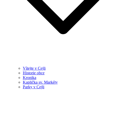
Vítejte v Cejli
Historie obce
Kronika
Kaplička sv. Markéty
Parky v Cejli