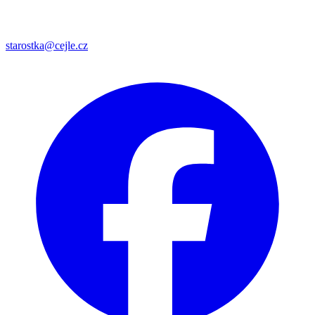
starostka@cejle.cz