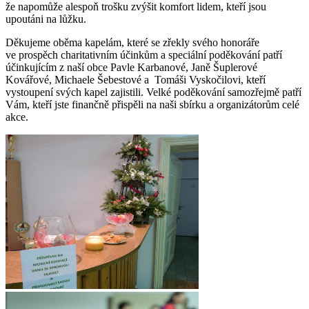
že napomůže alespoň trošku zvýšit komfort lidem, kteří jsou
upoutáni na lůžku.
Děkujeme oběma kapelám, které se zřekly svého honoráře
ve prospěch charitativním účinkům a speciální poděkování patří
účinkujícím z naší obce Pavle Karbanové, Janě Šuplerové
Kovářové, Michaele Šebestové a Tomáši Vyskočilovi, kteří
vystoupení svých kapel zajistili. Velké poděkování samozřejmě patří
Vám, kteří jste finančně přispěli na naši sbírku a organizátorům celé
akce.