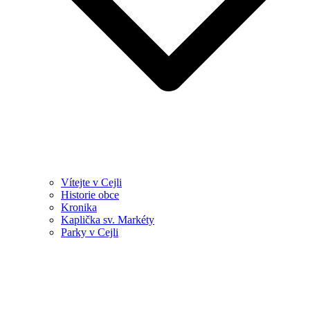
Vítejte v Cejli
Historie obce
Kronika
Kaplička sv. Markéty
Parky v Cejli