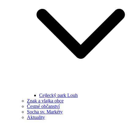
Cejlecký park Louh
Znak a vlajka obce
Čestné občanství
Socha sv. Markéty
Aktuality