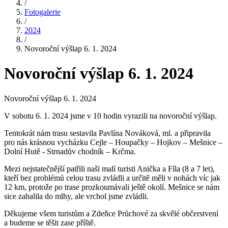
/
Fotogalerie
/
2024
/
Novoroční výšlap 6. 1. 2024
Novoroční výšlap 6. 1. 2024
Novoroční výšlap 6. 1. 2024
V sobotu 6. 1. 2024 jsme v 10 hodin vyrazili na novoroční výšlap.
Tentokrát nám trasu sestavila Pavlína Nováková, ml. a připravila
pro nás krásnou vycházku Cejle – Houpačky – Hojkov – Mešnice –
Dolní Hutě - Strnadův chodník – Krčma.
Mezi nejstatečnější patřili naši malí turisti Anička a Fíla (8 a 7 let),
kteří bez problémů celou trasu zvládli a určitě měli v nohách víc jak
12 km, protože po trase prozkoumávali ještě okolí. Mešnice se nám
sice zahalila do mlhy, ale vrchol jsme zvládli.
Děkujeme všem turistům a Zdeňce Průchové za skvělé občerstvení
a budeme se těšit zase příště.