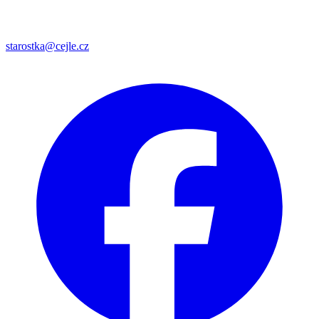
starostka@cejle.cz