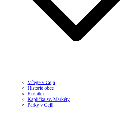
Vítejte v Cejli
Historie obce
Kronika
Kaplička sv. Markéty
Parky v Cejli