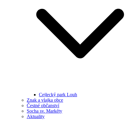
Cejlecký park Louh
Znak a vlajka obce
Čestné občanství
Socha sv. Markéty
Aktuality