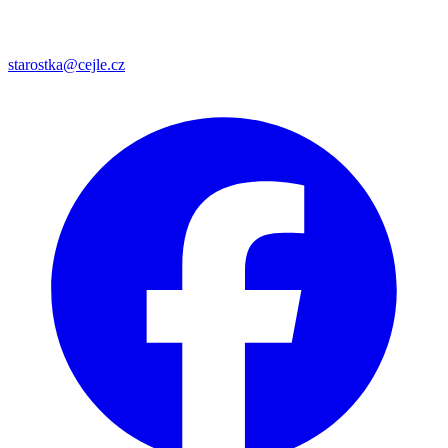
starostka@cejle.cz