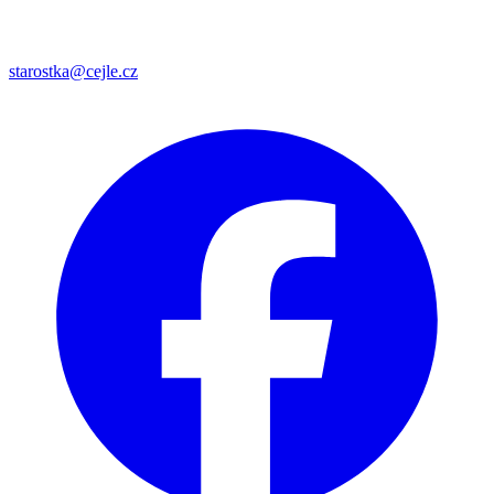
starostka@cejle.cz