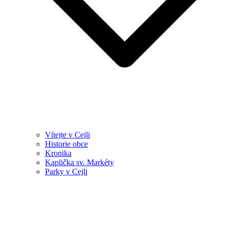
Vítejte v Cejli
Historie obce
Kronika
Kaplička sv. Markéty
Parky v Cejli