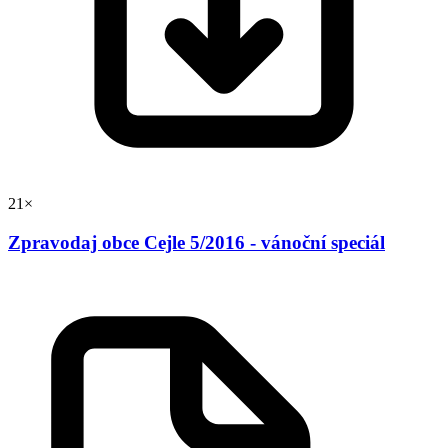
21×
Zpravodaj obce Cejle 5/2016 - vánoční speciál