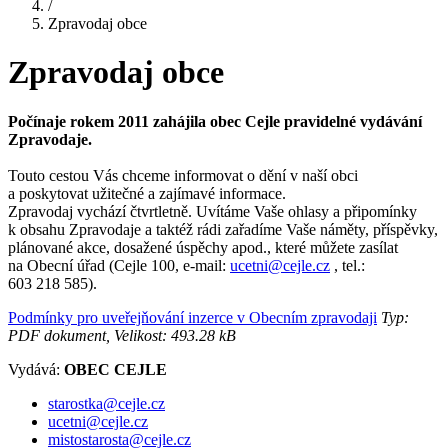
/
Zpravodaj obce
Zpravodaj obce
Počínaje rokem 2011 zahájila obec Cejle pravidelné vydávání
Zpravodaje.
Touto cestou Vás chceme informovat o dění v naší obci
a poskytovat užitečné a zajímavé informace.
Zpravodaj vychází čtvrtletně. Uvítáme Vaše ohlasy a připomínky
k obsahu Zpravodaje a taktéž rádi zařadíme Vaše náměty, příspěvky,
plánované akce, dosažené úspěchy apod., které můžete zasílat
na Obecní úřad (Cejle 100, e-mail:
ucetni@cejle.cz
, tel.:
603 218 585).
Podmínky pro uveřejňování inzerce v Obecním zpravodaji
Typ:
PDF dokument, Velikost: 493.28 kB
Vydává:
OBEC CEJLE
starostka@cejle.cz
ucetni@cejle.cz
mistostarosta@cejle.cz