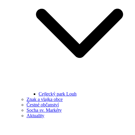
Cejlecký park Louh
Znak a vlajka obce
Čestné občanství
Socha sv. Markéty
Aktuality