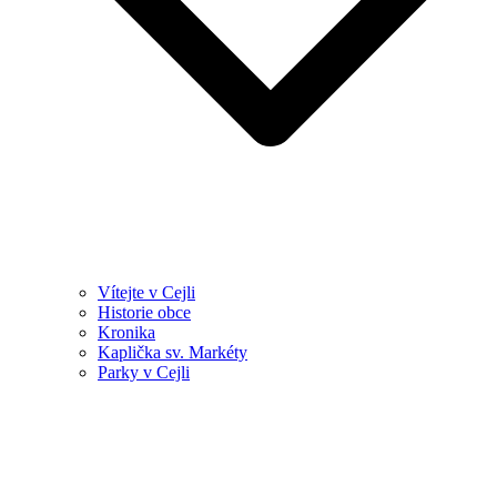
Vítejte v Cejli
Historie obce
Kronika
Kaplička sv. Markéty
Parky v Cejli