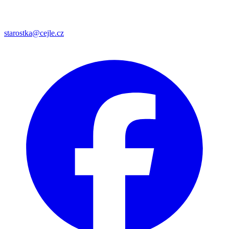
starostka@cejle.cz