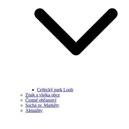
Cejlecký park Louh
Znak a vlajka obce
Čestné občanství
Socha sv. Markéty
Aktuality