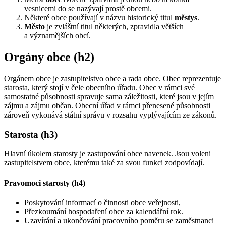
vesnicemi do se nazývají prostě obcemi.
Některé obce používají v názvu historický titul
městys
.
Město
je zvláštní titul některých, zpravidla větších
a významějších obcí.
Orgány obce (h2)
Orgánem obce je zastupitelstvo obce a rada obce. Obec reprezentuje
starosta, který stojí v čele obecního úřadu. Obec v rámci své
samostatné působnosti spravuje sama záležitosti, které jsou v jejím
zájmu a zájmu občan. Obecní úřad v rámci přenesené působnosti
zároveň vykonává státní správu v rozsahu vyplývajícím ze zákonů.
Starosta (h3)
Hlavní úkolem starosty je zastupování obce navenek. Jsou voleni
zastupitelstvem obce, kterému také za svou funkci zodpovídají.
Pravomoci starosty (h4)
Poskytování informací o činnosti obce veřejnosti,
Přezkoumání hospodaření obce za kalendářní rok.
Uzavírání a ukončování pracovního poměru se zaměstnanci