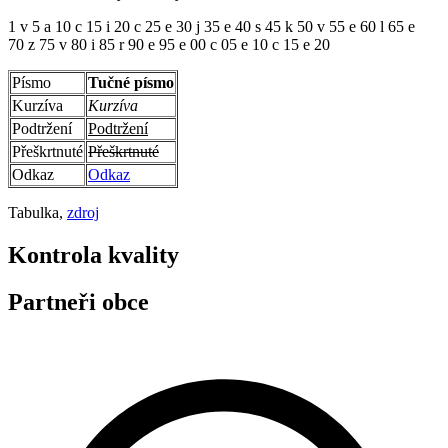
1 v 5 a 10 c 15 i 20 c 25 e 30 j 35 e 40 s 45 k 50 v 55 e 60 l 65 e
70 z 75 v 80 i 85 r 90 e 95 e 00 c 05 e 10 c 15 e 20
Písmo
Tučné písmo
Kurzíva
Kurzíva
Podtržení
Podtržení
Přeškrtnuté
Přeškrtnuté
Odkaz
Odkaz
Tabulka,
zdroj
Kontrola kvality
Partneři obce