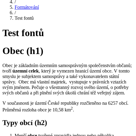
/
Formátování
/
Test fontů
Test fontů
Obec (h1)
Obec je základním územním samosprávným společenstvím občanů;
tvoří
územní celek
, který je vymezen hranicí území obce. V tomto
smyslu je subjektem samosprávy a také vykonavatelem státní
správy. Obec má vlastní majetek, vystupuje v právních vztazích
svým jménem. Pečuje o všestranný rozvoj svého území, o potřeby
svých občanů a při plnění svých úkolů chrání též veřejný zájem.
V současnosti je území České republiky rozčleněno na 6257 obcí.
2
Průměrná rozloha obce je 10,58 km
.
Typy obcí (h2)
Menší
obce
tvořené zpravidla jednou nebo několika