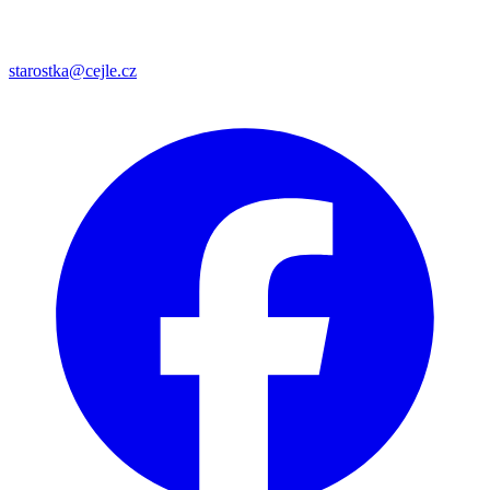
starostka@cejle.cz