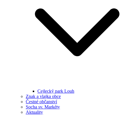
Cejlecký park Louh
Znak a vlajka obce
Čestné občanství
Socha sv. Markéty
Aktuality