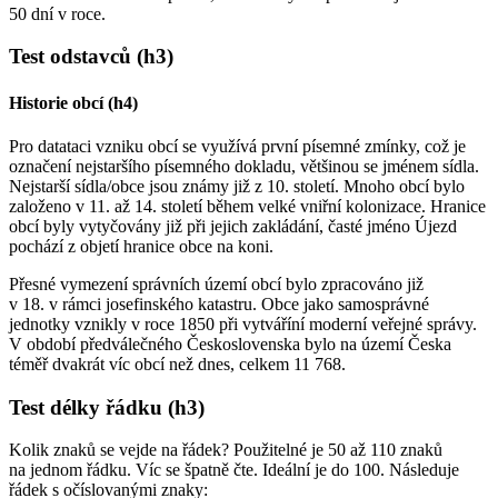
50 dní v roce.
Test odstavců (h3)
Historie obcí (h4)
Pro datataci vzniku obcí se využívá první písemné zmínky, což je
označení nejstaršího písemného dokladu, většinou se jménem sídla.
Nejstarší sídla/obce jsou známy již z 10. století. Mnoho obcí bylo
založeno v 11. až 14. století během velké vniřní kolonizace. Hranice
obcí byly vytyčovány již při jejich zakládání, časté jméno Újezd
pochází z objetí hranice obce na koni.
Přesné vymezení správních území obcí bylo zpracováno již
v 18. v rámci josefinského katastru. Obce jako samosprávné
jednotky vznikly v roce 1850 při vytváříní moderní veřejné správy.
V období předválečného Československa bylo na území Česka
téměř dvakrát víc obcí než dnes, celkem 11 768.
Test délky řádku (h3)
Kolik znaků se vejde na řádek? Použitelné je 50 až 110 znaků
na jednom řádku. Víc se špatně čte. Ideální je do 100. Následuje
řádek s očíslovanými znaky: