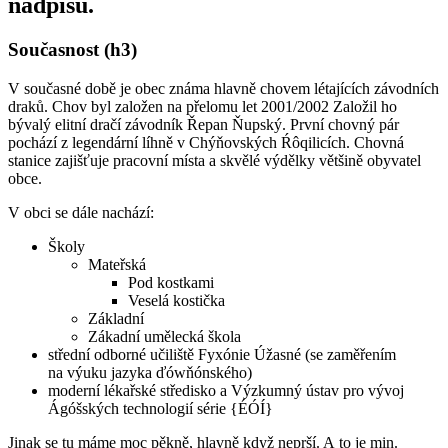
nadpisu.
Současnost (h3)
V současné době je obec známa hlavně chovem létajících závodních
draků. Chov byl založen na přelomu let 2001/2002 Založil ho
bývalý elitní dračí závodník Řepan Ňupský. První chovný pár
pochází z legendární líhně v Chýňovských Ŕôqilicích. Chovná
stanice zajišťuje pracovní místa a skvělé výdělky většině obyvatel
obce.
V obci se dále nachází:
Školy
Mateřská
Pod kostkami
Veselá kostička
Základní
Zákadní umělecká škola
střední odborné učiliště Fyxónie Úžasné (se zaměřením
na výuku jazyka ďówňónského)
moderní lékařské středisko a Výzkumný ústav pro vývoj
Ágóšských technologií série {ÉÓÍ}
Jinak se tu máme moc pěkně, hlavně když neprší. A to je min.