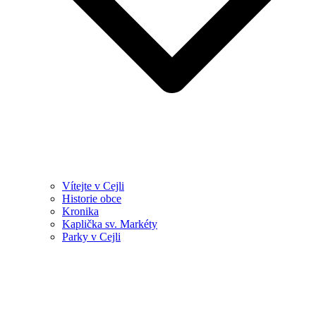
Vítejte v Cejli
Historie obce
Kronika
Kaplička sv. Markéty
Parky v Cejli