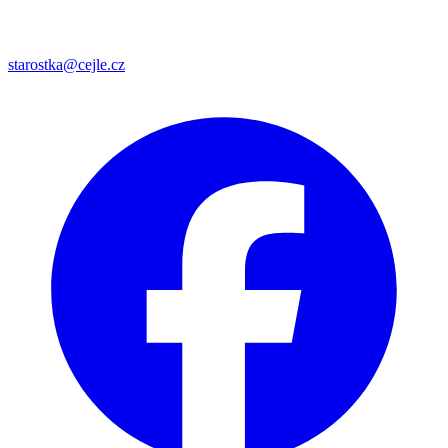
starostka@cejle.cz