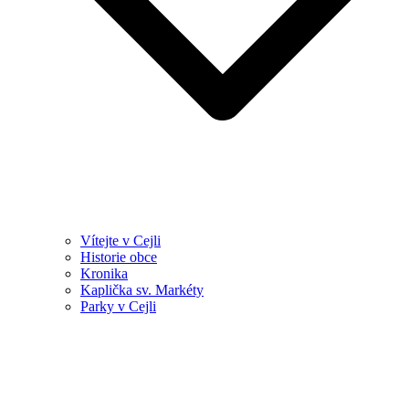
Vítejte v Cejli
Historie obce
Kronika
Kaplička sv. Markéty
Parky v Cejli