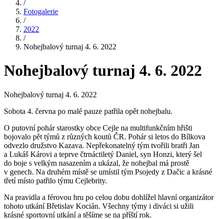
/
Fotogalerie
/
2022
/
Nohejbalový turnaj 4. 6. 2022
Nohejbalový turnaj 4. 6. 2022
Nohejbalový turnaj 4. 6. 2022
Sobota 4. června po malé pauze patřila opět nohejbalu.
O putovní pohár starostky obce Cejle na multifunkčním hřišti
bojovalo pět týmů z různých koutů ČR. Pohár si letos do Bílkova
odvezlo družstvo Kazava. Nepřekonatelný tým tvořili bratři Jan
a Lukáš Károvi a teprve čtrnáctiletý Daniel, syn Honzi, který šel
do boje s velkým nasazením a ukázal, že nohejbal má prostě
v genech. Na druhém místě se umístil tým Psojedy z Dačic a krásné
třetí místo patřilo týmu Cejlebrity.
Na pravidla a férovou hru po celou dobu dohlížel hlavní organizátor
tohoto utkání Břetislav Kocián. Všechny týmy i diváci si užili
krásné sportovní utkání a těšíme se na příští rok.