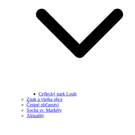
Cejlecký park Louh
Znak a vlajka obce
Čestné občanství
Socha sv. Markéty
Aktuality