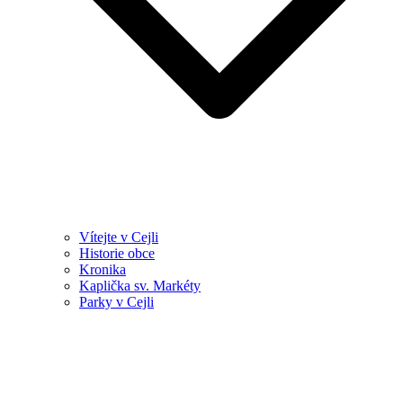
Vítejte v Cejli
Historie obce
Kronika
Kaplička sv. Markéty
Parky v Cejli