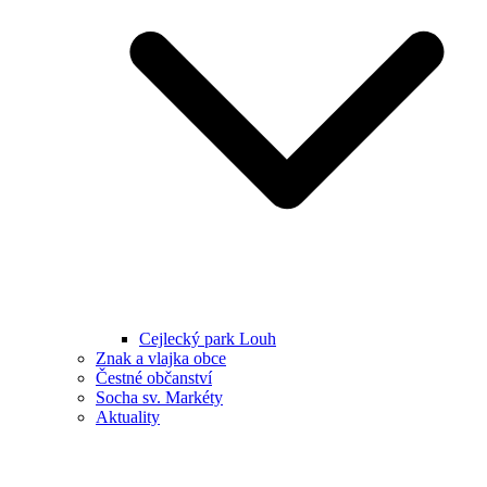
Cejlecký park Louh
Znak a vlajka obce
Čestné občanství
Socha sv. Markéty
Aktuality