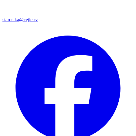
starostka@cejle.cz