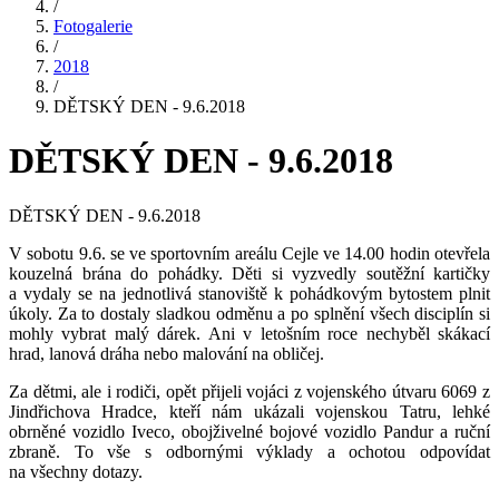
/
Fotogalerie
/
2018
/
DĚTSKÝ DEN - 9.6.2018
DĚTSKÝ DEN - 9.6.2018
DĚTSKÝ DEN - 9.6.2018
V sobotu 9.6. se ve sportovním areálu Cejle ve 14.00 hodin otevřela
kouzelná brána do pohádky. Děti si vyzvedly soutěžní kartičky
a vydaly se na jednotlivá stanoviště k pohádkovým bytostem plnit
úkoly. Za to dostaly sladkou odměnu a po splnění všech disciplín si
mohly vybrat malý dárek. Ani v letošním roce nechyběl skákací
hrad, lanová dráha nebo malování na obličej.
Za dětmi, ale i rodiči, opět přijeli vojáci z vojenského útvaru 6069 z
Jindřichova Hradce, kteří nám ukázali vojenskou Tatru, lehké
obrněné vozidlo Iveco, obojživelné bojové vozidlo Pandur a ruční
zbraně. To vše s odbornými výklady a ochotou odpovídat
na všechny dotazy.