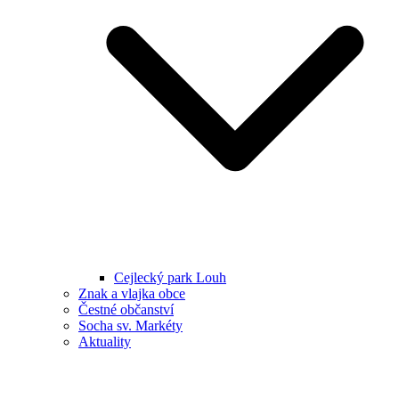
Cejlecký park Louh
Znak a vlajka obce
Čestné občanství
Socha sv. Markéty
Aktuality