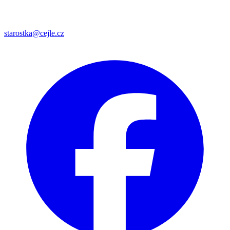
starostka@cejle.cz