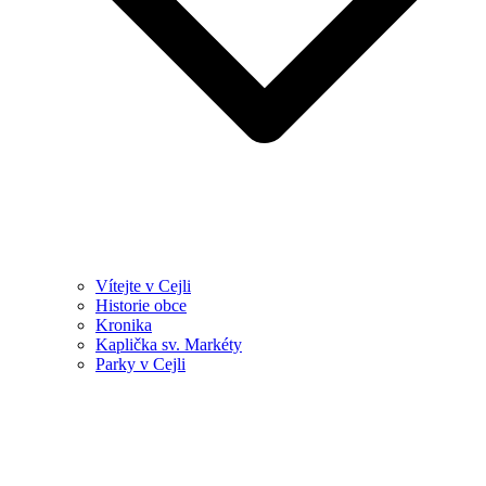
Vítejte v Cejli
Historie obce
Kronika
Kaplička sv. Markéty
Parky v Cejli