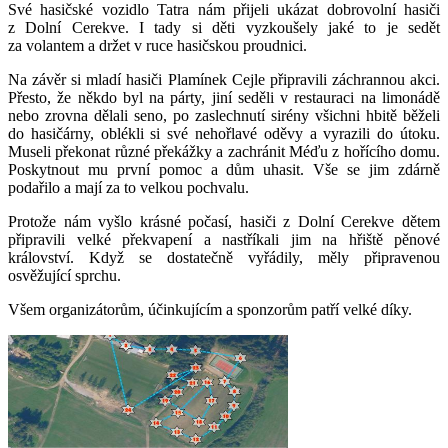
Své hasičské vozidlo Tatra nám přijeli ukázat dobrovolní hasiči
z Dolní Cerekve. I tady si děti vyzkoušely jaké to je sedět
za volantem a držet v ruce hasičskou proudnici.
Na závěr si mladí hasiči Plamínek Cejle připravili záchrannou akci.
Přesto, že někdo byl na párty, jiní seděli v restauraci na limonádě
nebo zrovna dělali seno, po zaslechnutí sirény všichni hbitě běželi
do hasičárny, oblékli si své nehořlavé oděvy a vyrazili do útoku.
Museli překonat různé překážky a zachránit Méďu z hořícího domu.
Poskytnout mu první pomoc a dům uhasit. Vše se jim zdárně
podařilo a mají za to velkou pochvalu.
Protože nám vyšlo krásné počasí, hasiči z Dolní Cerekve dětem
připravili velké překvapení a nastříkali jim na hřiště pěnové
království. Když se dostatečně vyřádily, měly připravenou
osvěžující sprchu.
Všem organizátorům, účinkujícím a sponzorům patří velké díky.