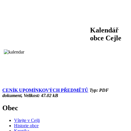
Kalendář
obce Cejle
CENÍK UPOMÍNKOVÝCH PŘEDMĚTŮ
Typ: PDF
dokument, Velikost: 47.02 kB
Obec
Vítejte v Cejli
Historie obce
Kronika