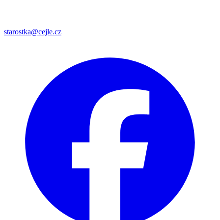
starostka@cejle.cz