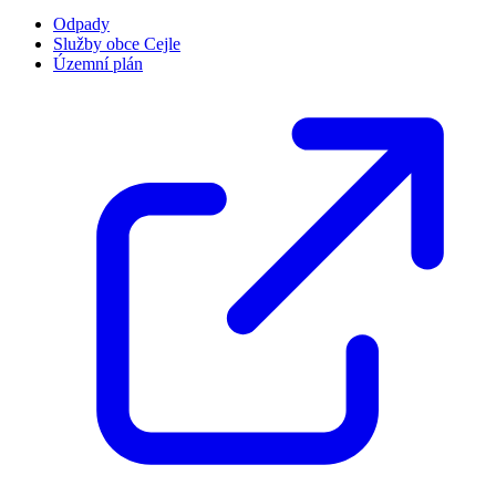
Odpady
Služby obce Cejle
Územní plán