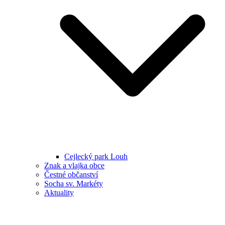
Cejlecký park Louh
Znak a vlajka obce
Čestné občanství
Socha sv. Markéty
Aktuality