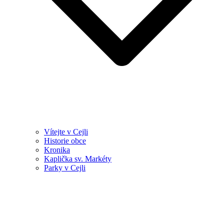
Vítejte v Cejli
Historie obce
Kronika
Kaplička sv. Markéty
Parky v Cejli