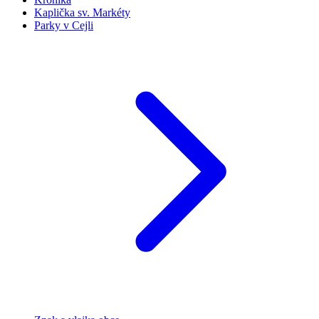
Kaplička sv. Markéty
Parky v Cejli