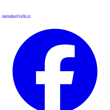
starostka@cejle.cz