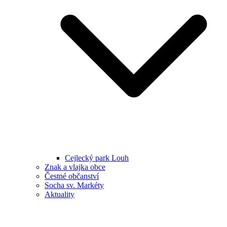
Cejlecký park Louh
Znak a vlajka obce
Čestné občanství
Socha sv. Markéty
Aktuality