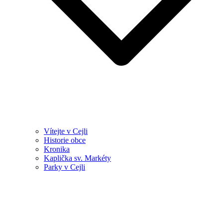
Vítejte v Cejli
Historie obce
Kronika
Kaplička sv. Markéty
Parky v Cejli