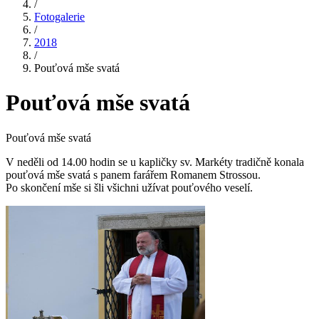
/
Fotogalerie
/
2018
/
Pouťová mše svatá
Pouťová mše svatá
Pouťová mše svatá
V neděli od 14.00 hodin se u kapličky sv. Markéty tradičně konala
pouťová mše svatá s panem farářem Romanem Strossou.
Po skončení mše si šli všichni užívat pouťového veselí.