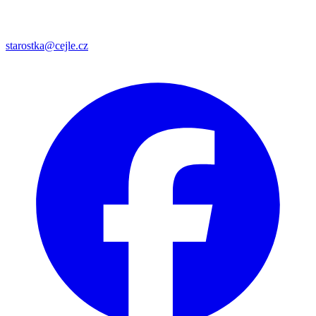
starostka@cejle.cz