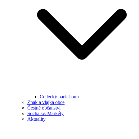
Cejlecký park Louh
Znak a vlajka obce
Čestné občanství
Socha sv. Markéty
Aktuality