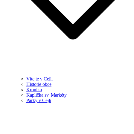
Vítejte v Cejli
Historie obce
Kronika
Kaplička sv. Markéty
Parky v Cejli