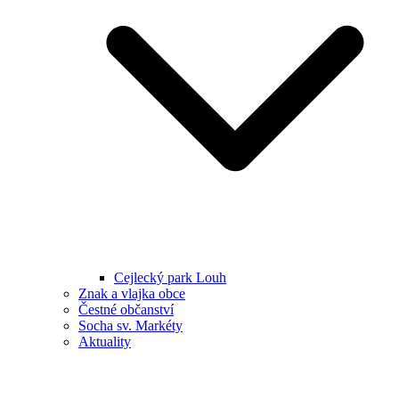
Cejlecký park Louh
Znak a vlajka obce
Čestné občanství
Socha sv. Markéty
Aktuality