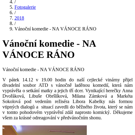
/
Fotogalerie
/
2018
/
Vánoční komedie - NA VÁNOCE RÁNO
Vánoční komedie - NA
VÁNOCE RÁNO
Vánoční komedie - NA VÁNOCE RÁNO
V pátek 14.12 v 19.00 hodin do naší cejlecké vinárny přijel
divadelní soubor ATD s vánočně laděnou komedií, která nám
vyprávěla o setkání matky a jejich tří dcer. Vynikající herečky
Anna
Dvořáková, Libuše Obršlíková, Milana Zámková a
Markéta
Sokolová pod vedením režiséra Libora Kabelky nás formou
vtipných dialogů a situací zavedli do běžného života, který se nám
v tomto pohodovém vyprávění zdál naprosto komický. Děkujeme
všem za krásné odreagování v předvánočním shonu.