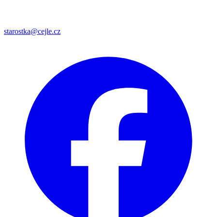
starostka@cejle.cz