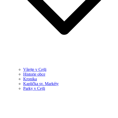
Vítejte v Cejli
Historie obce
Kronika
Kaplička sv. Markéty
Parky v Cejli