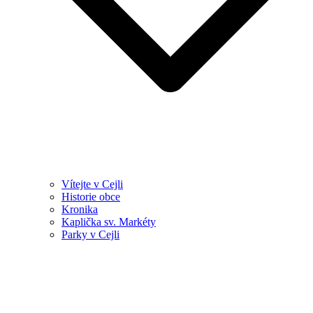
Vítejte v Cejli
Historie obce
Kronika
Kaplička sv. Markéty
Parky v Cejli