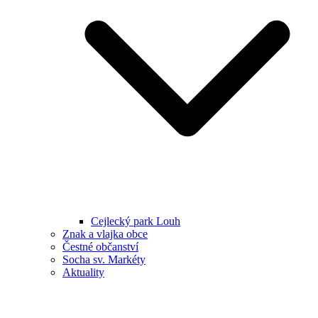
Cejlecký park Louh
Znak a vlajka obce
Čestné občanství
Socha sv. Markéty
Aktuality