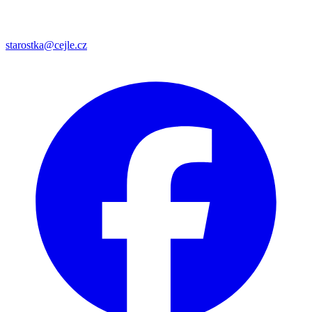
starostka@cejle.cz