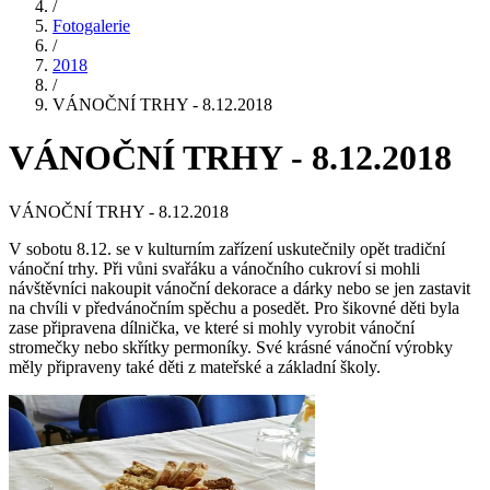
/
Fotogalerie
/
2018
/
VÁNOČNÍ TRHY - 8.12.2018
VÁNOČNÍ TRHY - 8.12.2018
VÁNOČNÍ TRHY - 8.12.2018
V sobotu 8.12. se v kulturním zařízení uskutečnily opět tradiční
vánoční trhy. Při vůni svařáku a vánočního cukroví si mohli
návštěvníci nakoupit vánoční dekorace a dárky nebo se jen zastavit
na chvíli v předvánočním spěchu a posedět. Pro šikovné děti byla
zase připravena dílnička, ve které si mohly vyrobit vánoční
stromečky nebo skřítky permoníky. Své krásné vánoční výrobky
měly připraveny také děti z mateřské a základní školy.