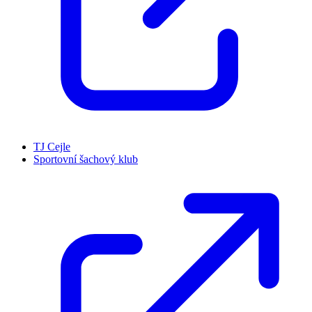
TJ Cejle
Sportovní šachový klub