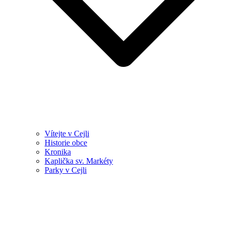
Vítejte v Cejli
Historie obce
Kronika
Kaplička sv. Markéty
Parky v Cejli