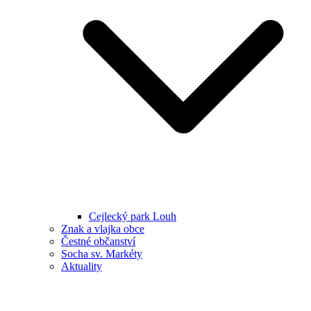
Cejlecký park Louh
Znak a vlajka obce
Čestné občanství
Socha sv. Markéty
Aktuality