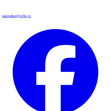
starostka@cejle.cz