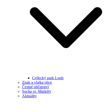
Cejlecký park Louh
Znak a vlajka obce
Čestné občanství
Socha sv. Markéty
Aktuality