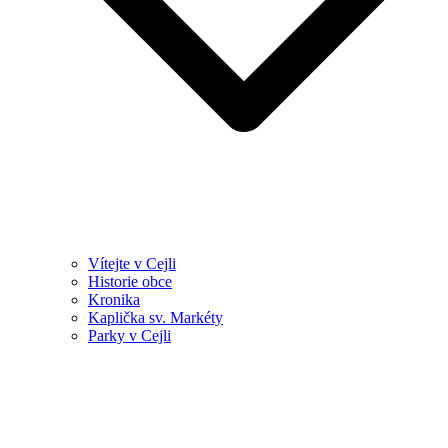
Vítejte v Cejli
Historie obce
Kronika
Kaplička sv. Markéty
Parky v Cejli